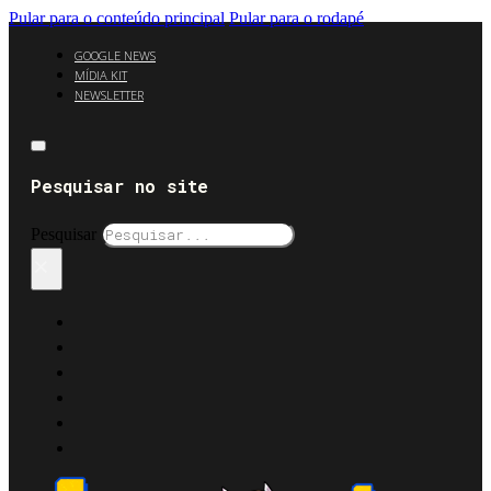
Pular para o conteúdo principal
Pular para o rodapé
GOOGLE NEWS
MÍDIA KIT
NEWSLETTER
Pesquisar no site
Pesquisar
×