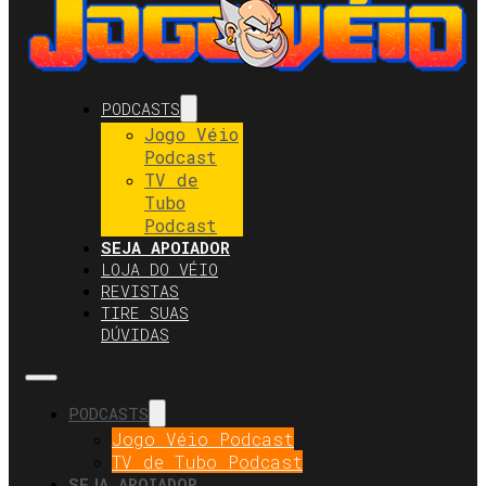
PODCASTS
Jogo Véio
Podcast
TV de
Tubo
Podcast
SEJA APOIADOR
LOJA DO VÉIO
REVISTAS
TIRE SUAS
DÚVIDAS
PODCASTS
Jogo Véio Podcast
TV de Tubo Podcast
SEJA APOIADOR