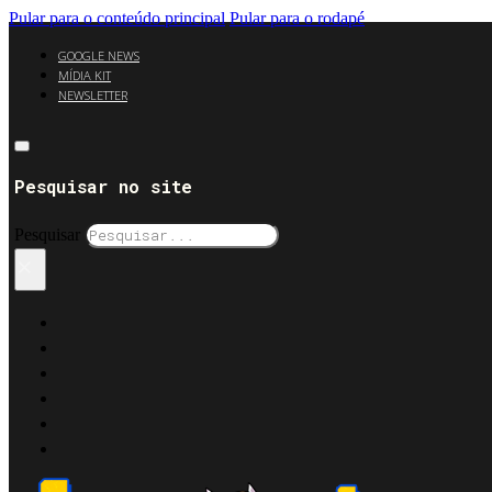
Pular para o conteúdo principal
Pular para o rodapé
GOOGLE NEWS
MÍDIA KIT
NEWSLETTER
Pesquisar no site
Pesquisar
×