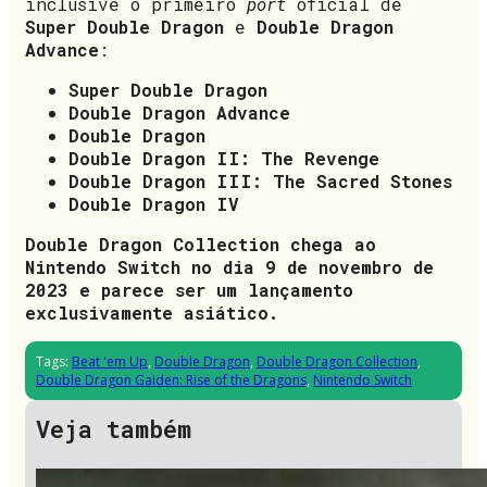
inclusive o primeiro
port
oficial de
Super Double Dragon
e
Double Dragon
Advance
:
Super Double Dragon
Double Dragon Advance
Double Dragon
Double Dragon II: The Revenge
Double Dragon III: The Sacred Stones
Double Dragon IV
Double Dragon Collection chega ao
Nintendo Switch no dia 9 de novembro de
2023 e parece ser um lançamento
exclusivamente asiático.
Tags:
Beat 'em Up
,
Double Dragon
,
Double Dragon Collection
,
Double Dragon Gaiden: Rise of the Dragons
,
Nintendo Switch
Veja também