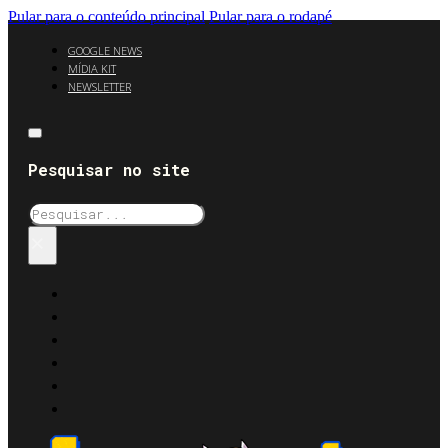
Pular para o conteúdo principal
Pular para o rodapé
GOOGLE NEWS
MÍDIA KIT
NEWSLETTER
Pesquisar no site
Pesquisar
×