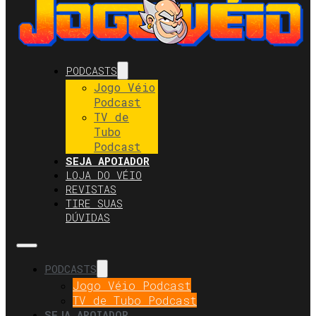
PODCASTS
Jogo Véio
Podcast
TV de
Tubo
Podcast
SEJA APOIADOR
LOJA DO VÉIO
REVISTAS
TIRE SUAS
DÚVIDAS
PODCASTS
Jogo Véio Podcast
TV de Tubo Podcast
SEJA APOIADOR