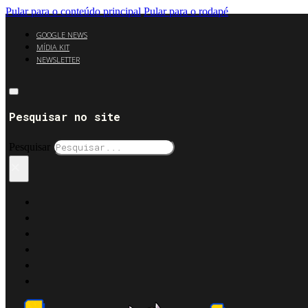
Pular para o conteúdo principal
Pular para o rodapé
GOOGLE NEWS
MÍDIA KIT
NEWSLETTER
Pesquisar no site
Pesquisar
×