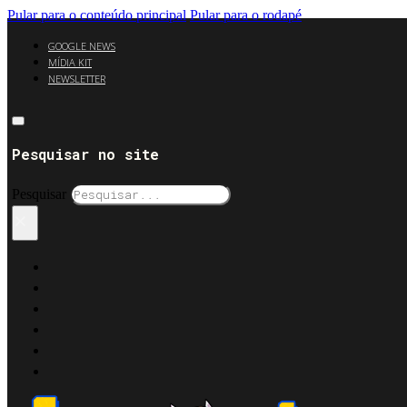
Pular para o conteúdo principal
Pular para o rodapé
GOOGLE NEWS
MÍDIA KIT
NEWSLETTER
Pesquisar no site
Pesquisar
×