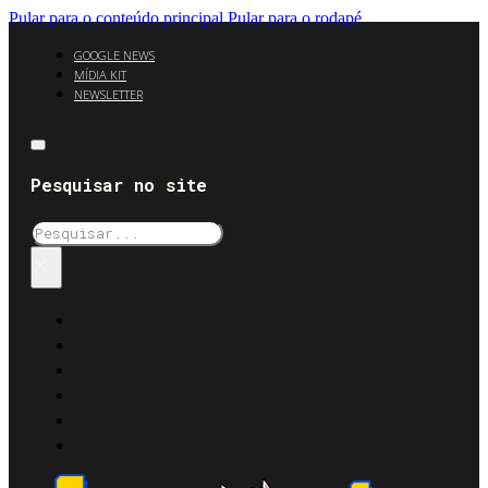
Pular para o conteúdo principal
Pular para o rodapé
GOOGLE NEWS
MÍDIA KIT
NEWSLETTER
Pesquisar no site
Pesquisar
×