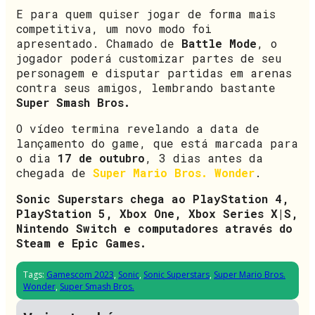
E para quem quiser jogar de forma mais
competitiva, um novo modo foi
apresentado. Chamado de
Battle Mode
, o
jogador poderá customizar partes de seu
personagem e disputar partidas em arenas
contra seus amigos, lembrando bastante
Super Smash Bros.
O vídeo termina revelando a data de
lançamento do game, que está marcada para
o dia
17 de outubro
, 3 dias antes da
chegada de
Super Mario Bros. Wonder
.
Sonic Superstars chega ao PlayStation 4,
PlayStation 5, Xbox One, Xbox Series X|S,
Nintendo Switch e computadores através do
Steam e Epic Games.
Tags:
Gamescom 2023
,
Sonic
,
Sonic Superstars
,
Super Mario Bros.
Wonder
,
Super Smash Bros.