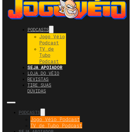
PODCASTS
Jogo Véio
Podcast
TV de
Tubo
Podcast
SEJA APOIADOR
LOJA DO VÉIO
REVISTAS
TIRE SUAS
DÚVIDAS
PODCASTS
Jogo Véio Podcast
TV de Tubo Podcast
SEJA APOIADOR