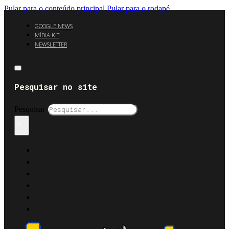
Pular para o conteúdo principal
Pular para o rodapé
GOOGLE NEWS
MÍDIA KIT
NEWSLETTER
Pesquisar no site
Pesquisar
×