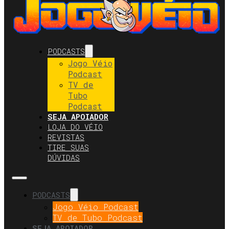
PODCASTS
Jogo Véio
Podcast
TV de
Tubo
Podcast
SEJA APOIADOR
LOJA DO VÉIO
REVISTAS
TIRE SUAS
DÚVIDAS
PODCASTS
Jogo Véio Podcast
TV de Tubo Podcast
SEJA APOIADOR