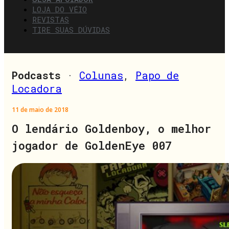
LOJA DO VÉIO
REVISTAS
TIRE SUAS DÚVIDAS
Podcasts
·
Colunas
,
Papo de
Locadora
11 de maio de 2018
O lendário Goldenboy, o melhor
jogador de GoldenEye 007