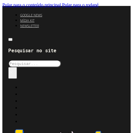
Pular para o conteúdo principal
Pular para o rodapé
GOOGLE NEWS
MÍDIA KIT
NEWSLETTER
Pesquisar no site
Pesquisar
×