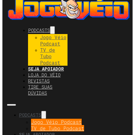
PODCASTS
Jogo Véio
Podcast
TV de
Tubo
Podcast
SEJA APOIADOR
LOJA DO VÉIO
REVISTAS
TIRE SUAS
DÚVIDAS
PODCASTS
Jogo Véio Podcast
TV de Tubo Podcast
SEJA APOIADOR