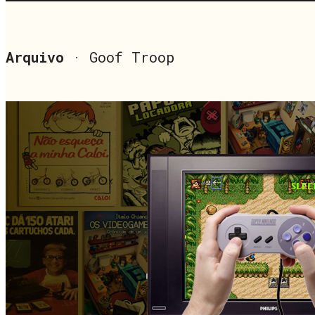
Arquivo
· Goof Troop