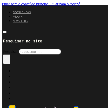
Pular para o conteúdo principal
Pular para o rodapé
GOOGLE NEWS
MÍDIA KIT
NEWSLETTER
Pesquisar no site
Pesquisar
×