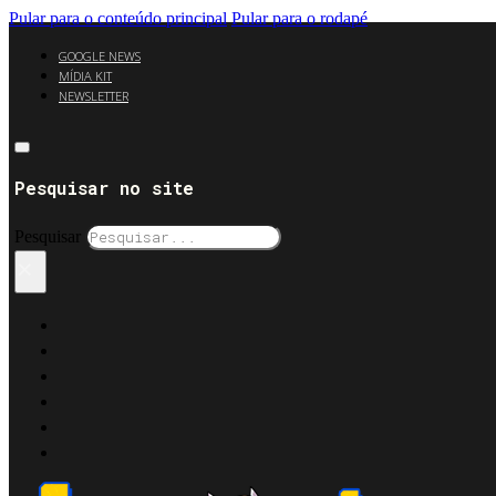
Pular para o conteúdo principal
Pular para o rodapé
GOOGLE NEWS
MÍDIA KIT
NEWSLETTER
Pesquisar no site
Pesquisar
×