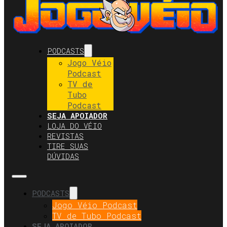
PODCASTS
Jogo Véio
Podcast
TV de
Tubo
Podcast
SEJA APOIADOR
LOJA DO VÉIO
REVISTAS
TIRE SUAS
DÚVIDAS
PODCASTS
Jogo Véio Podcast
TV de Tubo Podcast
SEJA APOIADOR