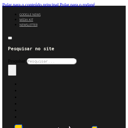
Pular para o conteúdo principal
Pular para o rodapé
GOOGLE NEWS
MÍDIA KIT
NEWSLETTER
Pesquisar no site
Pesquisar
×