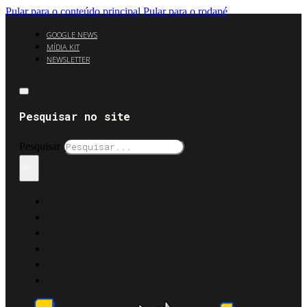
Pular para o conteúdo principal
Pular para o rodapé
GOOGLE NEWS
MÍDIA KIT
NEWSLETTER
Pesquisar no site
Pesquisar
×