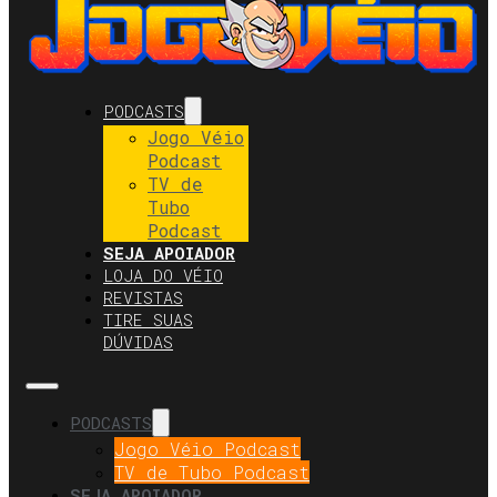
PODCASTS
Jogo Véio
Podcast
TV de
Tubo
Podcast
SEJA APOIADOR
LOJA DO VÉIO
REVISTAS
TIRE SUAS
DÚVIDAS
PODCASTS
Jogo Véio Podcast
TV de Tubo Podcast
SEJA APOIADOR