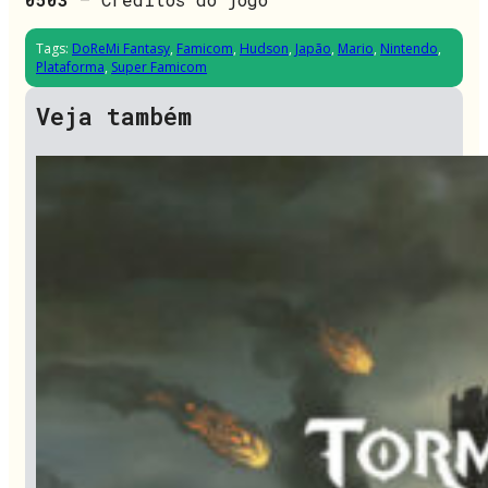
Tags:
DoReMi Fantasy
,
Famicom
,
Hudson
,
Japão
,
Mario
,
Nintendo
,
Plataforma
,
Super Famicom
Veja também