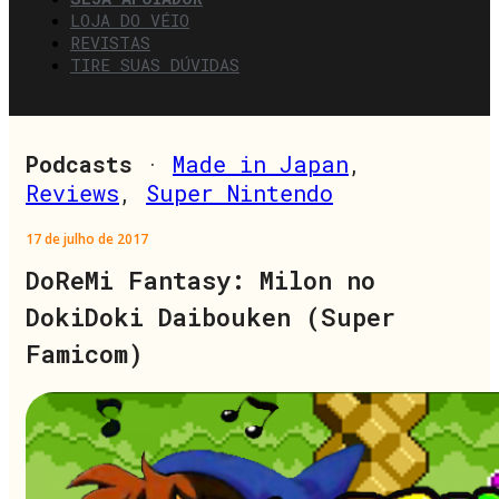
LOJA DO VÉIO
REVISTAS
TIRE SUAS DÚVIDAS
Podcasts
·
Made in Japan
,
Reviews
,
Super Nintendo
17 de julho de 2017
DoReMi Fantasy: Milon no
DokiDoki Daibouken (Super
Famicom)