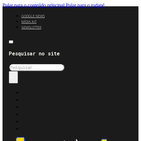
Pular para o conteúdo principal
Pular para o rodapé
GOOGLE NEWS
MÍDIA KIT
NEWSLETTER
Pesquisar no site
Pesquisar
×