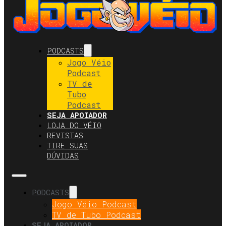
PODCASTS
Jogo Véio
Podcast
TV de
Tubo
Podcast
SEJA APOIADOR
LOJA DO VÉIO
REVISTAS
TIRE SUAS
DÚVIDAS
PODCASTS
Jogo Véio Podcast
TV de Tubo Podcast
SEJA APOIADOR