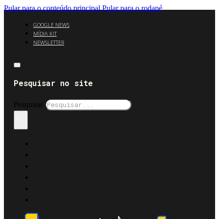
Pular para o conteúdo principal
Pular para o rodapé
GOOGLE NEWS
MÍDIA KIT
NEWSLETTER
Pesquisar no site
Pesquisar
×