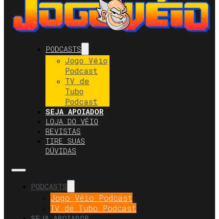
PODCASTS
Jogo Véio
Podcast
TV de
Tubo
Podcast
SEJA APOIADOR
LOJA DO VÉIO
REVISTAS
TIRE SUAS
DÚVIDAS
PODCASTS
Jogo Véio Podcast
TV de Tubo Podcast
SEJA APOIADOR