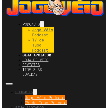
PODCASTS
Jogo Véio
Podcast
TV de
Tubo
Podcast
SEJA APOIADOR
LOJA DO VÉIO
REVISTAS
TIRE SUAS
DÚVIDAS
PODCASTS
Jogo Véio Podcast
TV de Tubo Podcast
SEJA APOIADOR