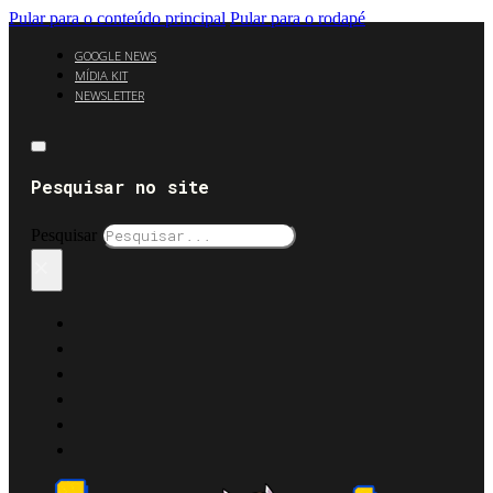
Pular para o conteúdo principal
Pular para o rodapé
GOOGLE NEWS
MÍDIA KIT
NEWSLETTER
Pesquisar no site
Pesquisar
×