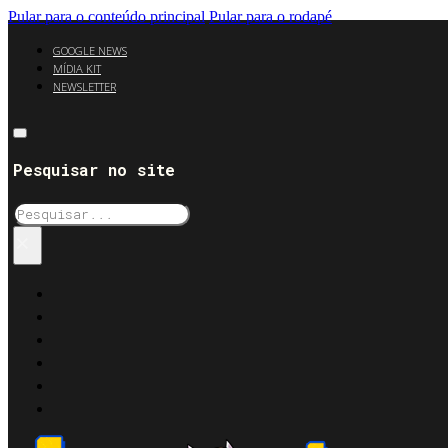
Pular para o conteúdo principal
Pular para o rodapé
GOOGLE NEWS
MÍDIA KIT
NEWSLETTER
Pesquisar no site
Pesquisar
×