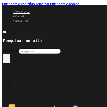
Pular para o conteúdo principal
Pular para o rodapé
GOOGLE NEWS
MÍDIA KIT
NEWSLETTER
Pesquisar no site
Pesquisar
×