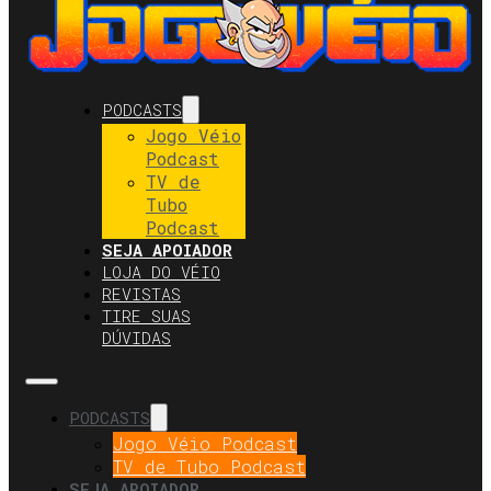
PODCASTS
Jogo Véio
Podcast
TV de
Tubo
Podcast
SEJA APOIADOR
LOJA DO VÉIO
REVISTAS
TIRE SUAS
DÚVIDAS
PODCASTS
Jogo Véio Podcast
TV de Tubo Podcast
SEJA APOIADOR