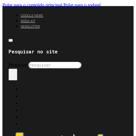
Pular para o conteúdo principal
Pular para o rodapé
GOOGLE NEWS
MÍDIA KIT
NEWSLETTER
Pesquisar no site
Pesquisar
×