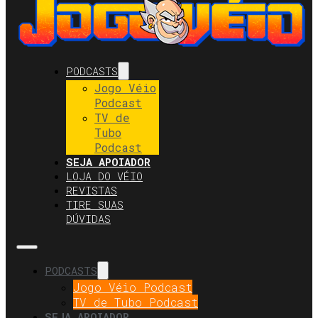
PODCASTS
Jogo Véio
Podcast
TV de
Tubo
Podcast
SEJA APOIADOR
LOJA DO VÉIO
REVISTAS
TIRE SUAS
DÚVIDAS
PODCASTS
Jogo Véio Podcast
TV de Tubo Podcast
SEJA APOIADOR