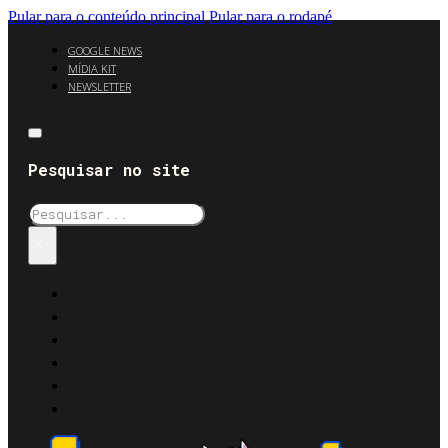
Pular para o conteúdo principal
Pular para o rodapé
GOOGLE NEWS
MÍDIA KIT
NEWSLETTER
Pesquisar no site
Pesquisar
×