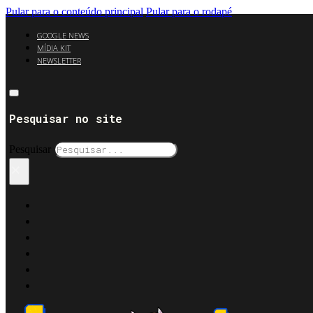
Pular para o conteúdo principal
Pular para o rodapé
GOOGLE NEWS
MÍDIA KIT
NEWSLETTER
Pesquisar no site
Pesquisar
×