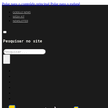
Pular para o conteúdo principal
Pular para o rodapé
GOOGLE NEWS
MÍDIA KIT
NEWSLETTER
Pesquisar no site
Pesquisar
×