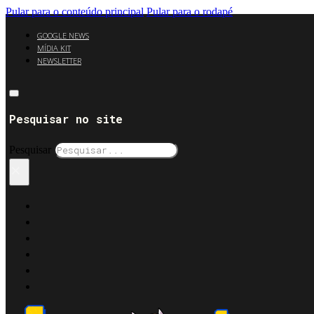
Pular para o conteúdo principal
Pular para o rodapé
GOOGLE NEWS
MÍDIA KIT
NEWSLETTER
Pesquisar no site
Pesquisar
×