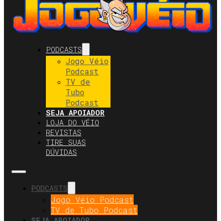
PODCASTS
Jogo Véio
Podcast
TV de
Tubo
Podcast
SEJA APOIADOR
LOJA DO VÉIO
REVISTAS
TIRE SUAS
DÚVIDAS
PODCASTS
Jogo Véio Podcast
TV de Tubo Podcast
SEJA APOIADOR