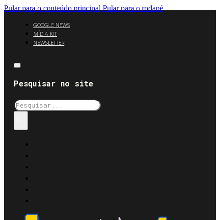
Pular para o conteúdo principal
Pular para o rodapé
GOOGLE NEWS
MÍDIA KIT
NEWSLETTER
Pesquisar no site
Pesquisar
×