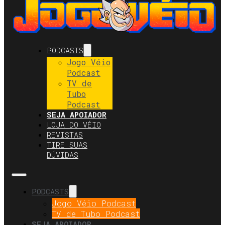
PODCASTS
Jogo Véio
Podcast
TV de
Tubo
Podcast
SEJA APOIADOR
LOJA DO VÉIO
REVISTAS
TIRE SUAS
DÚVIDAS
PODCASTS
Jogo Véio Podcast
TV de Tubo Podcast
SEJA APOIADOR