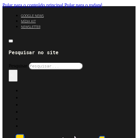
Pular para o conteúdo principal
Pular para o rodapé
GOOGLE NEWS
MÍDIA KIT
NEWSLETTER
Pesquisar no site
Pesquisar
×