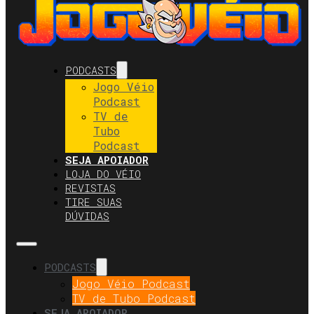
PODCASTS
Jogo Véio
Podcast
TV de
Tubo
Podcast
SEJA APOIADOR
LOJA DO VÉIO
REVISTAS
TIRE SUAS
DÚVIDAS
PODCASTS
Jogo Véio Podcast
TV de Tubo Podcast
SEJA APOIADOR