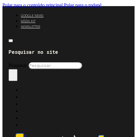
Pular para o conteúdo principal
Pular para o rodapé
GOOGLE NEWS
MÍDIA KIT
NEWSLETTER
Pesquisar no site
Pesquisar
×