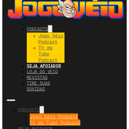
PODCASTS
Jogo Véio
Podcast
TV de
Tubo
Podcast
SEJA APOIADOR
LOJA DO VÉIO
REVISTAS
TIRE SUAS
DÚVIDAS
PODCASTS
Jogo Véio Podcast
TV de Tubo Podcast
SEJA APOIADOR