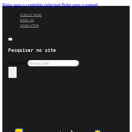
Pular para o conteúdo principal
Pular para o rodapé
GOOGLE NEWS
MÍDIA KIT
NEWSLETTER
Pesquisar no site
Pesquisar
×