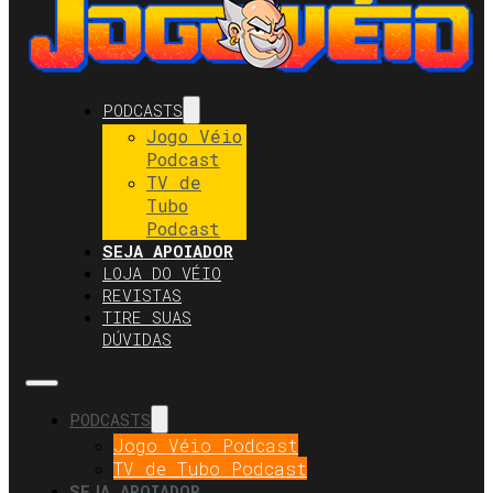
PODCASTS
Jogo Véio
Podcast
TV de
Tubo
Podcast
SEJA APOIADOR
LOJA DO VÉIO
REVISTAS
TIRE SUAS
DÚVIDAS
PODCASTS
Jogo Véio Podcast
TV de Tubo Podcast
SEJA APOIADOR