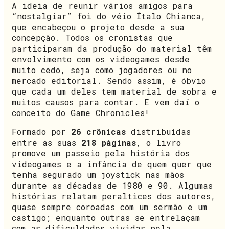
A ideia de reunir vários amigos para
“nostalgiar” foi do véio Ítalo Chianca,
que encabeçou o projeto desde a sua
concepção. Todos os cronistas que
participaram da produção do material têm
envolvimento com os videogames desde
muito cedo, seja como jogadores ou no
mercado editorial. Sendo assim, é óbvio
que cada um deles tem material de sobra e
muitos causos para contar. E vem daí o
conceito do Game Chronicles!
Formado por
26 crônicas
distribuídas
entre as suas
218 páginas
, o livro
promove um passeio pela história dos
videogames e a infância de quem quer que
tenha segurado um joystick nas mãos
durante as décadas de 1980 e 90. Algumas
histórias relatam peraltices dos autores,
quase sempre coroadas com um sermão e um
castigo; enquanto outras se entrelaçam
com as dificuldades vividas pela