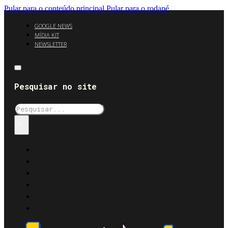
Pular para o conteúdo principal
Pular para o rodapé
GOOGLE NEWS
MÍDIA KIT
NEWSLETTER
Pesquisar no site
Pesquisar
×