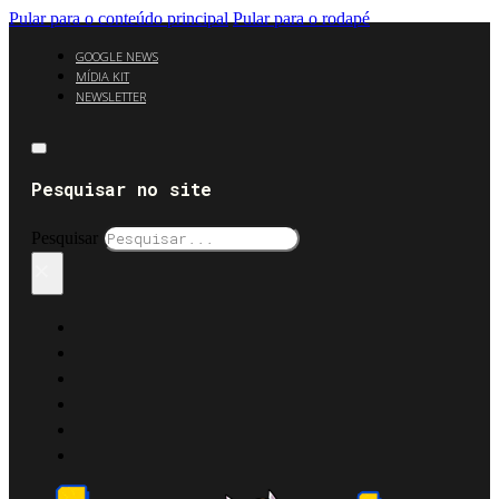
Pular para o conteúdo principal
Pular para o rodapé
GOOGLE NEWS
MÍDIA KIT
NEWSLETTER
Pesquisar no site
Pesquisar
×