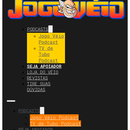
PODCASTS
Jogo Véio
Podcast
TV de
Tubo
Podcast
SEJA APOIADOR
LOJA DO VÉIO
REVISTAS
TIRE SUAS
DÚVIDAS
PODCASTS
Jogo Véio Podcast
TV de Tubo Podcast
SEJA APOIADOR