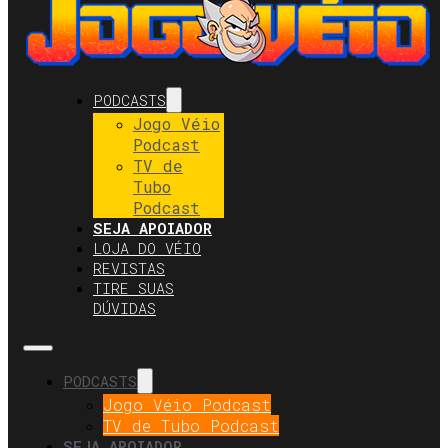
PODCASTS
Jogo Véio
Podcast
TV de
Tubo
Podcast
SEJA APOIADOR
LOJA DO VÉIO
REVISTAS
TIRE SUAS
DÚVIDAS
PODCASTS
Jogo Véio Podcast
TV de Tubo Podcast
SEJA APOIADOR