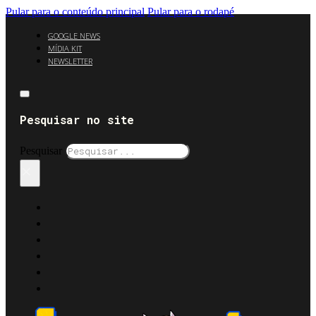
Pular para o conteúdo principal
Pular para o rodapé
GOOGLE NEWS
MÍDIA KIT
NEWSLETTER
Pesquisar no site
Pesquisar
×