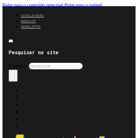
Pular para o conteúdo principal
Pular para o rodapé
GOOGLE NEWS
MÍDIA KIT
NEWSLETTER
Pesquisar no site
Pesquisar
×