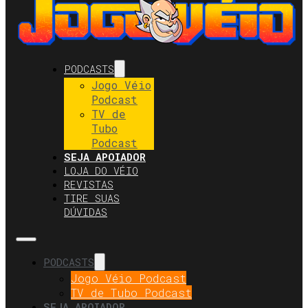
PODCASTS
Jogo Véio
Podcast
TV de
Tubo
Podcast
SEJA APOIADOR
LOJA DO VÉIO
REVISTAS
TIRE SUAS
DÚVIDAS
PODCASTS
Jogo Véio Podcast
TV de Tubo Podcast
SEJA APOIADOR