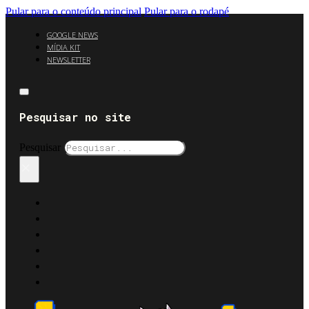
Pular para o conteúdo principal
Pular para o rodapé
GOOGLE NEWS
MÍDIA KIT
NEWSLETTER
Pesquisar no site
Pesquisar
×