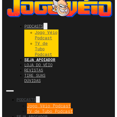
PODCASTS
Jogo Véio
Podcast
TV de
Tubo
Podcast
SEJA APOIADOR
LOJA DO VÉIO
REVISTAS
TIRE SUAS
DÚVIDAS
PODCASTS
Jogo Véio Podcast
TV de Tubo Podcast
SEJA APOIADOR