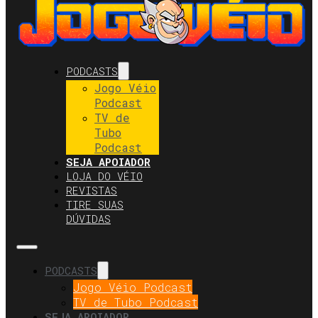
PODCASTS
Jogo Véio
Podcast
TV de
Tubo
Podcast
SEJA APOIADOR
LOJA DO VÉIO
REVISTAS
TIRE SUAS
DÚVIDAS
PODCASTS
Jogo Véio Podcast
TV de Tubo Podcast
SEJA APOIADOR