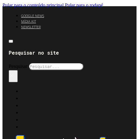
Pular para o conteúdo principal
Pular para o rodapé
GOOGLE NEWS
MÍDIA KIT
NEWSLETTER
Pesquisar no site
Pesquisar
×