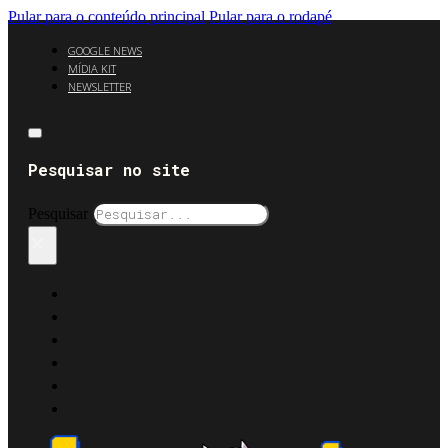
Pular para o conteúdo principal
Pular para o rodapé
GOOGLE NEWS
MÍDIA KIT
NEWSLETTER
Pesquisar no site
Pesquisar
×