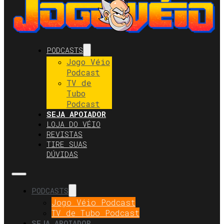
PODCASTS
Jogo Véio
Podcast
TV de
Tubo
Podcast
SEJA APOIADOR
LOJA DO VÉIO
REVISTAS
TIRE SUAS
DÚVIDAS
PODCASTS
Jogo Véio Podcast
TV de Tubo Podcast
SEJA APOIADOR