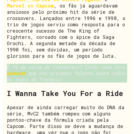
Marvel vs Capcom
, os fãs já aguardavam
ansiosos pelo próximo hit da série de
crossovers
. Lançados entre 1996 e 1998, o
trio de jogos serviu como resposta para o
crescente sucesso de The King of
Fighters, coroado com o ápice da Saga
Orochi. A segunda metade da década de
1990 foi, sem dúvidas, um período
glorioso para os fãs de jogos de luta.
É fã da série de Crossovers? Então ouve esse
podcast
que nós gravamos falando sobre todos
os jogos da franquia!
I Wanna Take You For a Ride
Apesar de ainda carregar muito do DNA da
série, MvC2 também rompeu com alguns
pontos-chave da fórmula criada pela
Capcom. Parte disso se deve a mudança de
hardware, uma vez que o jogo não foi