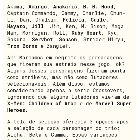
Akuma,
Amingo
,
Anakaris
,
B. B. Hood
,
Captain Commando, Cammy, Charlie, Chun-
Li, Dan, Dhalsim,
Felicia
,
Guile
,
Hayato
,
Jill
, Jin, Ken, M. Bison, Mega
Man, Morrigan, Roll,
Ruby Heart
, Ryu,
Sakura,
Servbot
,
Sonson
, Strider Hiryu,
Tron Bonne
e Zangief.
Ah! Marcamos em negrito os personagens
que fizeram sua estreia nesse jogo, ok?
Alguns desses personagens fizeram ponta
como strikers, mas não como lutadores
selecionáveis. Além disso, estamos
considerando apenas a série Crossovers,
ignorando que alguns lutadores vieram de
X-Men: Children of Atom
e de
Marvel Super
Heroes
.
A tela de seleção oferecia 3 opções após
a seleção de cada personagem do trio:
Alpha, Beta e Gamma. Essas variações