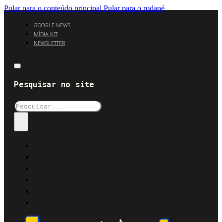
Pular para o conteúdo principal
Pular para o rodapé
GOOGLE NEWS
MÍDIA KIT
NEWSLETTER
Pesquisar no site
Pesquisar
×