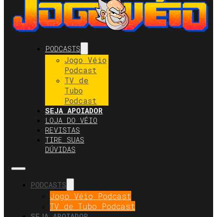
PODCASTS
Jogo Véio
Podcast
TV de
Tubo
Podcast
SEJA APOIADOR
LOJA DO VÉIO
REVISTAS
TIRE SUAS
DÚVIDAS
PODCASTS
Jogo Véio Podcast
TV de Tubo Podcast
SEJA APOIADOR