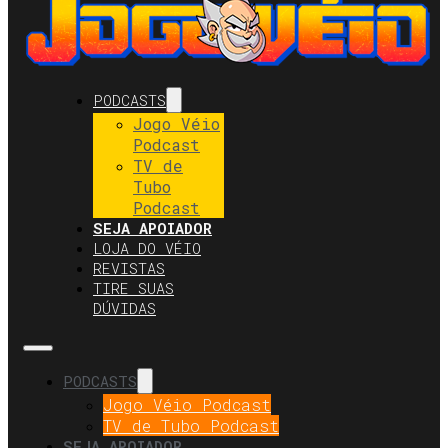
PODCASTS
Jogo Véio
Podcast
TV de
Tubo
Podcast
SEJA APOIADOR
LOJA DO VÉIO
REVISTAS
TIRE SUAS
DÚVIDAS
PODCASTS
Jogo Véio Podcast
TV de Tubo Podcast
SEJA APOIADOR