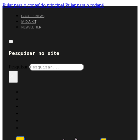
Pular para o conteúdo principal
Pular para o rodapé
GOOGLE NEWS
MÍDIA KIT
NEWSLETTER
Pesquisar no site
Pesquisar
×