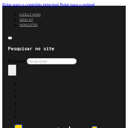
Pular para o conteúdo principal
Pular para o rodapé
GOOGLE NEWS
MÍDIA KIT
NEWSLETTER
Pesquisar no site
Pesquisar
×