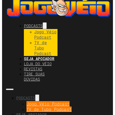
PODCASTS
Jogo Véio
Podcast
TV de
Tubo
Podcast
SEJA APOIADOR
LOJA DO VÉIO
REVISTAS
TIRE SUAS
DÚVIDAS
PODCASTS
Jogo Véio Podcast
TV de Tubo Podcast
SEJA APOIADOR