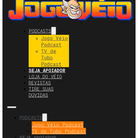
PODCASTS
Jogo Véio
Podcast
TV de
Tubo
Podcast
SEJA APOIADOR
LOJA DO VÉIO
REVISTAS
TIRE SUAS
DÚVIDAS
PODCASTS
Jogo Véio Podcast
TV de Tubo Podcast
SEJA APOIADOR