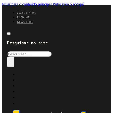
Pular para o conteúdo principal
Pular para o rodapé
GOOGLE NEWS
MÍDIA KIT
NEWSLETTER
Pesquisar no site
Pesquisar
×