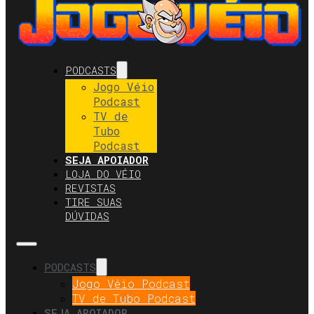
PODCASTS
Jogo Véio
Podcast
TV de
Tubo
Podcast
SEJA APOIADOR
LOJA DO VÉIO
REVISTAS
TIRE SUAS
DÚVIDAS
PODCASTS
Jogo Véio Podcast
TV de Tubo Podcast
SEJA APOIADOR