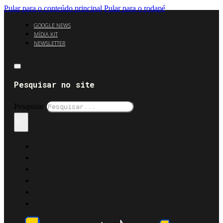
Pular para o conteúdo principal
Pular para o rodapé
GOOGLE NEWS
MÍDIA KIT
NEWSLETTER
Pesquisar no site
Pesquisar
×