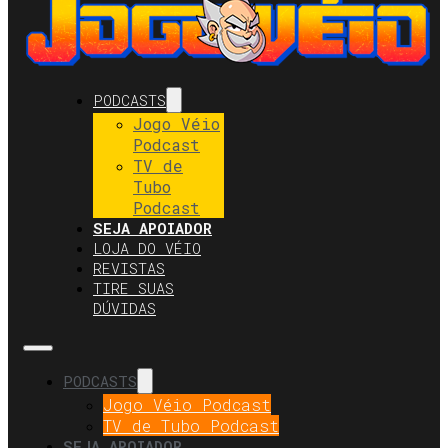
PODCASTS
Jogo Véio
Podcast
TV de
Tubo
Podcast
SEJA APOIADOR
LOJA DO VÉIO
REVISTAS
TIRE SUAS
DÚVIDAS
PODCASTS
Jogo Véio Podcast
TV de Tubo Podcast
SEJA APOIADOR