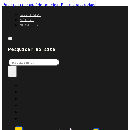
Pular para o conteúdo principal
Pular para o rodapé
GOOGLE NEWS
MÍDIA KIT
NEWSLETTER
Pesquisar no site
Pesquisar
×