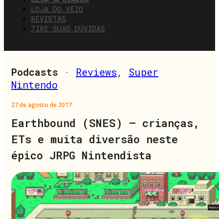
LOJA DO VÉIO
REVISTAS
TIRE SUAS DÚVIDAS
Podcasts
·
Reviews
,
Super
Nintendo
27 de agosto de 2017
Earthbound (SNES) – crianças,
ETs e muita diversão neste
épico JRPG Nintendista