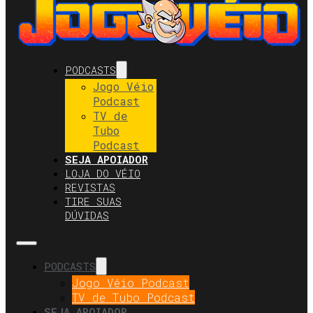
PODCASTS
Jogo Véio
Podcast
TV de
Tubo
Podcast
SEJA APOIADOR
LOJA DO VÉIO
REVISTAS
TIRE SUAS
DÚVIDAS
PODCASTS
Jogo Véio Podcast
TV de Tubo Podcast
SEJA APOIADOR