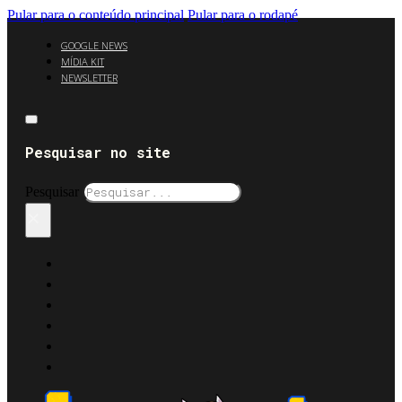
Pular para o conteúdo principal
Pular para o rodapé
GOOGLE NEWS
MÍDIA KIT
NEWSLETTER
Pesquisar no site
Pesquisar
×