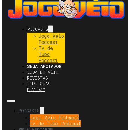
PODCASTS
Jogo Véio
Podcast
TV de
Tubo
Podcast
SEJA APOIADOR
LOJA DO VÉIO
REVISTAS
TIRE SUAS
DÚVIDAS
PODCASTS
Jogo Véio Podcast
TV de Tubo Podcast
SEJA APOIADOR