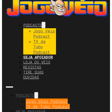
PODCASTS
Jogo Véio
Podcast
TV de
Tubo
Podcast
SEJA APOIADOR
LOJA DO VÉIO
REVISTAS
TIRE SUAS
DÚVIDAS
PODCASTS
Jogo Véio Podcast
TV de Tubo Podcast
SEJA APOIADOR