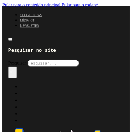
Pular para o conteúdo principal
Pular para o rodapé
GOOGLE NEWS
MÍDIA KIT
NEWSLETTER
Pesquisar no site
Pesquisar
×