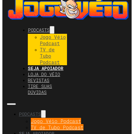
PODCASTS
Jogo Véio
Podcast
TV de
Tubo
Podcast
SEJA APOIADOR
LOJA DO VÉIO
REVISTAS
TIRE SUAS
DÚVIDAS
PODCASTS
Jogo Véio Podcast
TV de Tubo Podcast
SEJA APOIADOR