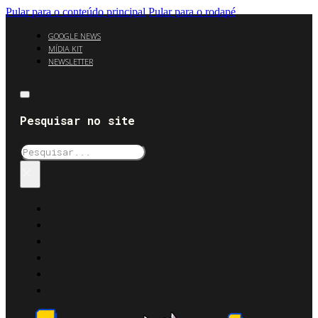
Pular para o conteúdo principal
Pular para o rodapé
GOOGLE NEWS
MÍDIA KIT
NEWSLETTER
Pesquisar no site
Pesquisar
×