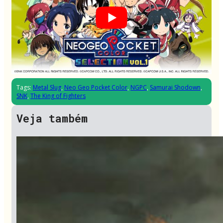
Tags:
Metal Slug
,
Neo Geo Pocket Color
,
NGPC
,
Samurai Shodown
,
SNK
,
The King of Fighters
Veja também