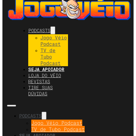
PODCASTS
Jogo Véio
Podcast
TV de
Tubo
Podcast
SEJA APOIADOR
LOJA DO VÉIO
REVISTAS
TIRE SUAS
DÚVIDAS
PODCASTS
Jogo Véio Podcast
TV de Tubo Podcast
SEJA APOIADOR