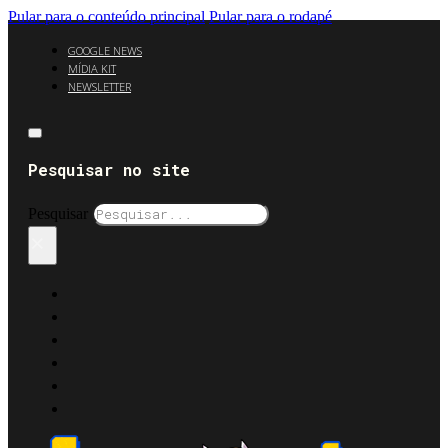
Pular para o conteúdo principal
Pular para o rodapé
GOOGLE NEWS
MÍDIA KIT
NEWSLETTER
Pesquisar no site
Pesquisar
×