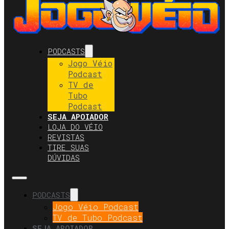
PODCASTS
Jogo Véio
Podcast
TV de
Tubo
Podcast
SEJA APOIADOR
LOJA DO VÉIO
REVISTAS
TIRE SUAS
DÚVIDAS
PODCASTS
Jogo Véio Podcast
TV de Tubo Podcast
SEJA APOIADOR