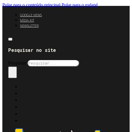
Pular para o conteúdo principal
Pular para o rodapé
GOOGLE NEWS
MÍDIA KIT
NEWSLETTER
Pesquisar no site
Pesquisar
×