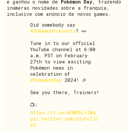
e ganhou o nome de
Pokémon Day
, trazendo
inúmeras novidades sobre a franquia,
inclusive com anúncio de novos games.
Did somebody say
#PokemonPresents
? 👀
Tune in to our official
YouTube channel at 6:00
a.m. PST on February
27th to view exciting
Pokémon news in
celebration of
#PokemonDay
2024! 🎉
See you there, Trainers!
📺:
https://t.co/eDWO5LvlWq
pic.twitter.com/plsFcIJ2
eS