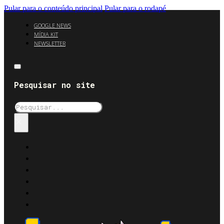
Pular para o conteúdo principal
Pular para o rodapé
GOOGLE NEWS
MÍDIA KIT
NEWSLETTER
Pesquisar no site
Pesquisar
×