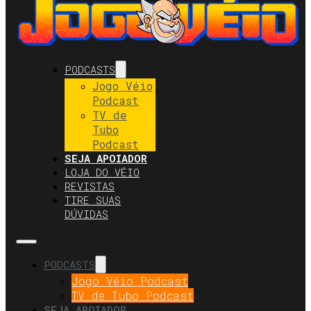
PODCASTS
Jogo Véio
Podcast
TV de
Tubo
Podcast
SEJA APOIADOR
LOJA DO VÉIO
REVISTAS
TIRE SUAS
DÚVIDAS
PODCASTS
Jogo Véio Podcast
TV de Tubo Podcast
SEJA APOIADOR