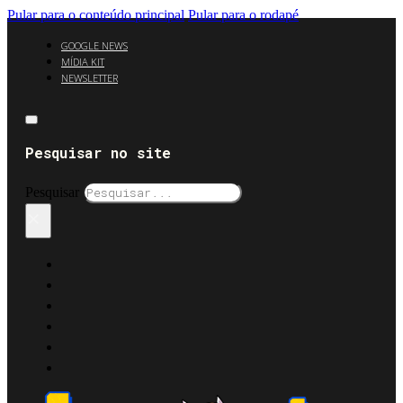
Pular para o conteúdo principal
Pular para o rodapé
GOOGLE NEWS
MÍDIA KIT
NEWSLETTER
Pesquisar no site
Pesquisar
×