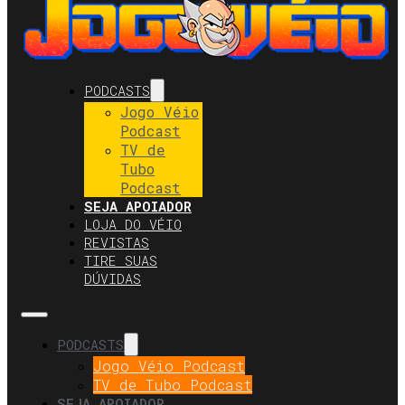
PODCASTS
Jogo Véio
Podcast
TV de
Tubo
Podcast
SEJA APOIADOR
LOJA DO VÉIO
REVISTAS
TIRE SUAS
DÚVIDAS
PODCASTS
Jogo Véio Podcast
TV de Tubo Podcast
SEJA APOIADOR