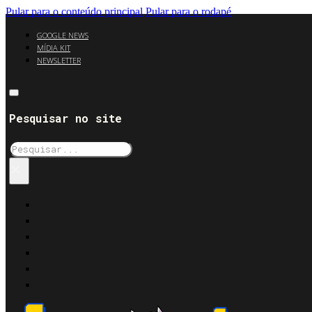
Pular para o conteúdo principal
Pular para o rodapé
GOOGLE NEWS
MÍDIA KIT
NEWSLETTER
Pesquisar no site
Pesquisar
×