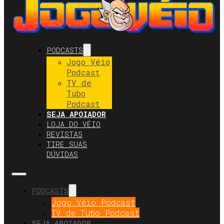
PODCASTS
Jogo Véio
Podcast
TV de
Tubo
Podcast
SEJA APOIADOR
LOJA DO VÉIO
REVISTAS
TIRE SUAS
DÚVIDAS
PODCASTS
Jogo Véio Podcast
TV de Tubo Podcast
SEJA APOIADOR