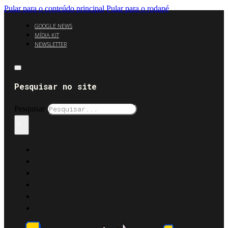
Pular para o conteúdo principal
Pular para o rodapé
GOOGLE NEWS
MÍDIA KIT
NEWSLETTER
Pesquisar no site
Pesquisar
×