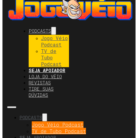
PODCASTS
Jogo Véio
Podcast
TV de
Tubo
Podcast
SEJA APOIADOR
LOJA DO VÉIO
REVISTAS
TIRE SUAS
DÚVIDAS
PODCASTS
Jogo Véio Podcast
TV de Tubo Podcast
SEJA APOIADOR