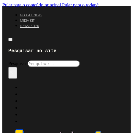
Pular para o conteúdo principal
Pular para o rodapé
GOOGLE NEWS
MÍDIA KIT
NEWSLETTER
Pesquisar no site
Pesquisar
×